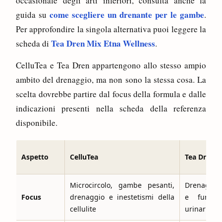
occasionale degli arti inferiori, consulta anche la
come scegliere un drenante per le gambe
guida su
.
Per approfondire la singola alternativa puoi leggere la
Tea Dren Mix Etna Wellness
scheda di
.
CelluTea e Tea Dren appartengono allo stesso ampio
ambito del drenaggio, ma non sono la stessa cosa. La
scelta dovrebbe partire dal focus della formula e dalle
indicazioni presenti nella scheda della referenza
disponibile.
Aspetto
CelluTea
Tea Dren M
Microcircolo, gambe pesanti,
Drenaggio
Focus
drenaggio e inestetismi della
e funzio
cellulite
urinarie