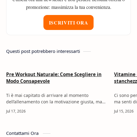
promozione: massimizza la tua convenienza.
ISCRIVITI ORA
Questi post potrebbero interessarti
Pre Workout Naturale: Come Scegliere in
Vitamine 
Modo Consapevole
stanchezz
Ti è mai capitato di arrivare al momento
Ci sono per
dell’allenamento con la motivazione giusta, ma
ma senti di
con la sensazione di avere poca energia? È spesso
alzi, organi
in quel momento che inizi a cercare un…
famiglia, e
Contattami Ora