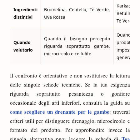
Karkadè
Ingredienti
Bromelina, Centella, Tè Verde,
Betulla, Ga
distintivi
Uva Rossa
Tè Verde e
Quando
Quando il bisogno percepito
Quando
prodotto
riguarda soprattutto gambe,
valutarlo
impost
microcircolo e cellulite
generale
Il confronto è orientativo e non sostituisce la lettura
delle singole schede tecniche. Se la tua esigenza
riguarda soprattutto pesantezza o gonfiore
occasionale degli arti inferiori, consulta la guida su
come scegliere un drenante per le gambe
: troverai
criteri utili per distinguere drenaggio, microcircolo e
formato del prodotto. Per approfondire invece la
Tea
singola alternativa puoi leggere la scheda di