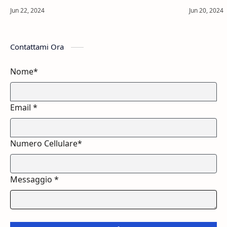
soluzione sembra aggiungere complessità: una
estratto di 
compressa al mattino, una fibra in un…
naturali f
Contattami Ora
Nome*
Email *
Numero Cellulare*
Messaggio *