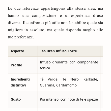
Le due referenze appartengono alla stessa area, ma
hanno una composizione e un’esperienza d’uso
diverse. Il confronto più utile non è stabilire quale sia
migliore in assoluto, ma quale risponda meglio alle
tue preferenze.
Aspetto
Tea Dren Infuso Forte
Tea 
Infuso drenante con componente
Profilo
Form
tonica
Ingredienti
Tè Verde, Tè Nero, Karkadè,
Kar
distintivi
Guaranà, Cardamomo
Reis
Più
Gusto
Più intenso, con note di tè e spezie
quot