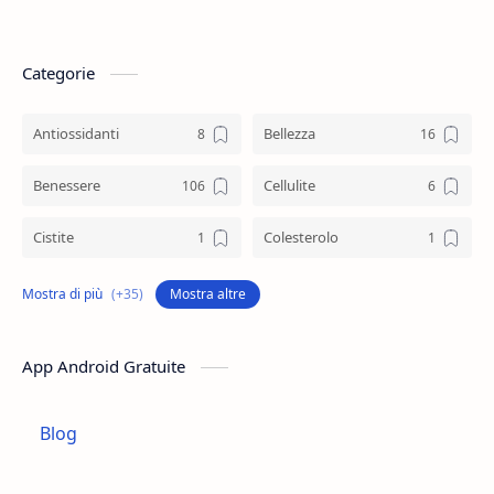
Categorie
Antiossidanti
Bellezza
Benessere
Cellulite
Cistite
Colesterolo
Collagene
Colostro
Mostra altre
Controllo Del Peso
Cosmetica
App Android Gratuite
Depurazione
Difese Immunitarie
Blog
Digestione
Dolori Articolari