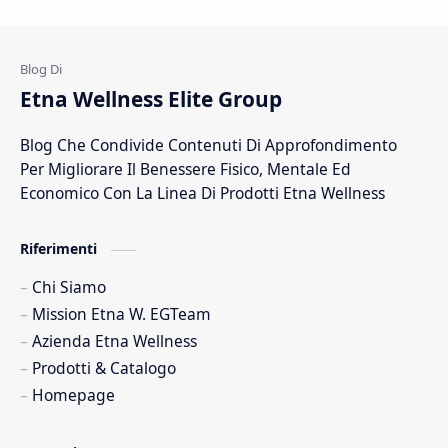
Dolori Muscolari
Drenanti
Energia
Estratti Naturali
Etna Wellness Elite Group
Estratto Di Ulivo
Fibre Naturali
Blog Che Condivide Contenuti Di Approfondimento
Fico D India
Integratore Foglie Di Olivo
Per Migliorare Il Benessere Fisico, Mentale Ed
Integratore Per Il Sonno
Integratori Alimentari
Economico Con La Linea Di Prodotti Etna Wellness
Integratori Per Il Controllo Del Peso
Lavoro
Riferimenti
Chi Siamo
Mission Etna W. EGTeam
Azienda Etna Wellness
Prodotti & Catalogo
Homepage