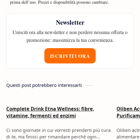
prima dell’uso. Prezzi e disponibilità possono cambiare.
Newsletter
Unisciti ora alla newsletter e non perdere nessuna offerta o
promozione: massimizza la tua convenienza.
ISCRIVITI ORA
Questi post potrebbero interessarti
Complete Drink Etna Wellness: fibre,
Oliben Ac
vitamine, fermenti ed enzimi
Purificam
Ci sono giornate in cui vorresti prenderti più cura
Oliben acti
di te, ma finisci per rimandare perché ogni
alimentare