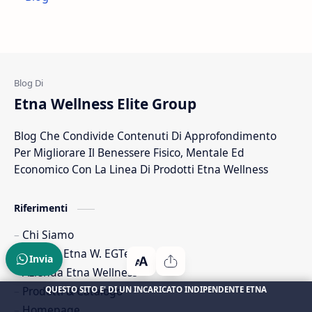
Digestione
Dolori Articolari
Dolori Muscolari
Drenanti
Energia
Estratti Naturali
Etna Wellness Elite Group
Estratto Di Ulivo
Fibre Naturali
Blog Che Condivide Contenuti Di Approfondimento
Fico D India
Integratore Foglie Di Olivo
Per Migliorare Il Benessere Fisico, Mentale Ed
Integratore Per Il Sonno
Integratori Alimentari
Economico Con La Linea Di Prodotti Etna Wellness
Integratori Per Il Controllo Del Peso
Lavoro
Riferimenti
Chi Siamo
Mission Etna W. EGTeam
Invia
Azienda Etna Wellness
Prodotti & Catalogo
QUESTO SITO E' DI UN INCARICATO INDIPENDENTE ETNA
Homepage