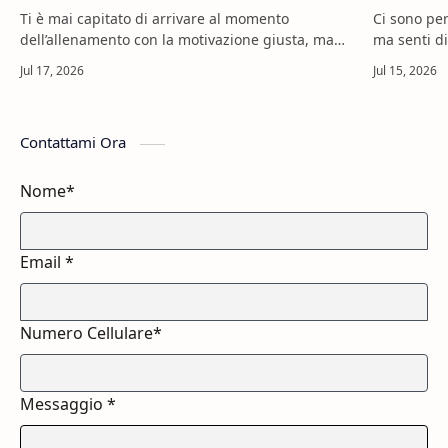
Ti è mai capitato di arrivare al momento
Ci sono per
dell’allenamento con la motivazione giusta, ma
ma senti di
con la sensazione di avere poca energia? È spesso
alzi, organi
in quel momento che inizi a cercare un…
famiglia, e
Contattami Ora
Nome*
Email *
Numero Cellulare*
Messaggio *