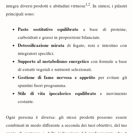
1
,
2
integra diversi prodotti e abitudini virtuose
. In sintesi, i pilastri
principali sono:
Pasto sostitutivo equilibrato
a base di proteine,
carboidrati e grassi in proporzioni bilanciate.
Detossificazione mirata
di fegato, reni e intestino con
integratori specifici.
Supporto al metabolismo energetico
con formule a base
di estratti vegetali e nutrienti selezionati.
Gestione di fame nervosa e appetito
per evitare gli
spuntini fuori programma.
Stile di vita ipocalorico equilibrato
e movimento
costante.
Ogni persona è diversa: gli stessi prodotti possono essere
combinati in modo differente a seconda dei tuoi obiettivi, del tuo
punto di partenza e delle indicazioni del professionista che ti