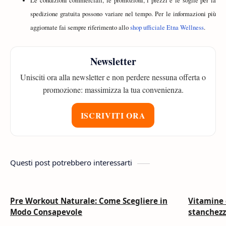
Le condizioni commerciali, le promozioni, i prezzi e le soglie per la
spedizione gratuita possono variare nel tempo. Per le informazioni più
aggiornate fai sempre riferimento allo
shop ufficiale Etna Wellness
.
Newsletter
Unisciti ora alla newsletter e non perdere nessuna offerta o
promozione: massimizza la tua convenienza.
ISCRIVITI ORA
Questi post potrebbero interessarti
Pre Workout Naturale: Come Scegliere in
Vitamine 
Modo Consapevole
stanchezz