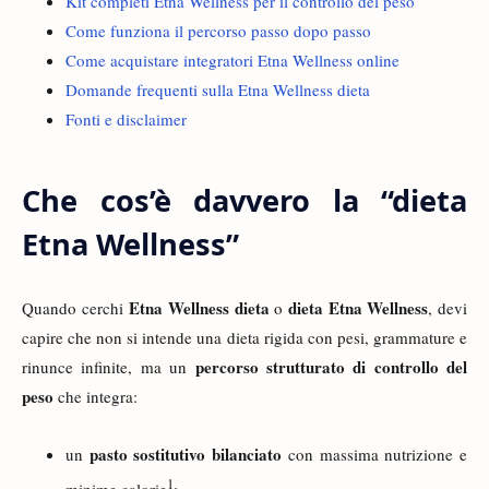
Kit completi Etna Wellness per il controllo del peso
Come funziona il percorso passo dopo passo
Come acquistare integratori Etna Wellness online
Domande frequenti sulla Etna Wellness dieta
Fonti e disclaimer
Che cos’è davvero la “dieta
Etna Wellness”
Etna Wellness dieta
dieta Etna Wellness
Quando cerchi
o
, devi
capire che non si intende una dieta rigida con pesi, grammature e
percorso strutturato di controllo del
rinunce infinite, ma un
peso
che integra:
pasto sostitutivo bilanciato
un
con massima nutrizione e
1
minime calorie
;