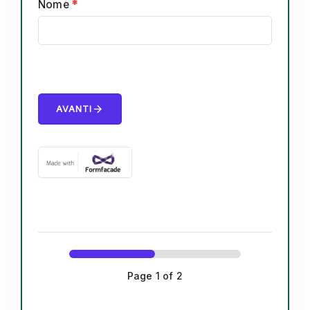
Nome
*
arrow_forward
AVANTI
Page
1
of 2