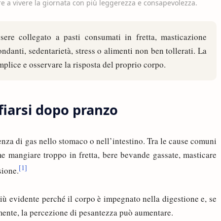
e a vivere la giornata con più leggerezza e consapevolezza.
ere collegato a pasti consumati in fretta, masticazione
ndanti, sedentarietà, stress o alimenti non ben tollerati. La
emplice e osservare la risposta del proprio corpo.
fiarsi dopo pranzo
enza di gas nello stomaco o nell’intestino. Tra le cause comuni
e mangiare troppo in fretta, bere bevande gassate, masticare
[1]
sione.
ù evidente perché il corpo è impegnato nella digestione e, se
mente, la percezione di pesantezza può aumentare.