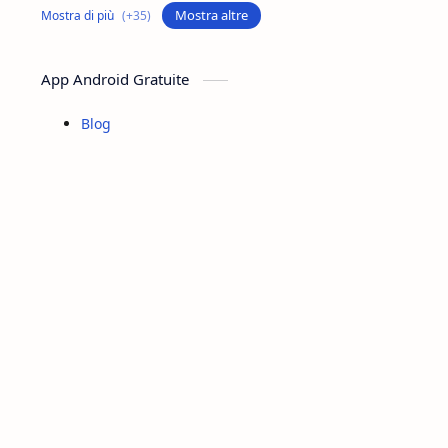
Collagene
Colostro
Mostra altre
Controllo Del Peso
Cosmetica
App Android Gratuite
Depurazione
Difese Immunitarie
Blog
Digestione
Dolori Articolari
Dolori Muscolari
Drenanti
Energia
Estratti Naturali
Estratto Di Ulivo
Fibre Naturali
Fico D India
Integratore Foglie Di Olivo
Integratore Per Il Sonno
Integratori Alimentari
Integratori Per Il Controllo Del Peso
Lavoro