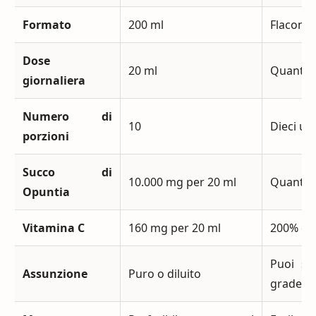
Formato
200 ml
Flacone
Dose
20 ml
Quantità
giornaliera
Numero di
10
Dieci uti
porzioni
Succo di
10.000 mg per 20 ml
Quantità
Opuntia
Vitamina C
160 mg per 20 ml
200% de
Puoi sc
Assunzione
Puro o diluito
gradevo