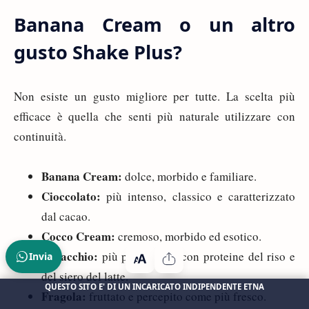
Banana Cream o un altro
gusto Shake Plus?
Non esiste un gusto migliore per tutte. La scelta più
efficace è quella che senti più naturale utilizzare con
continuità.
Banana Cream:
dolce, morbido e familiare.
Cioccolato:
più intenso, classico e caratterizzato
dal cacao.
Cocco Cream:
cremoso, morbido ed esotico.
Pistacchio:
più particolare, con proteine del riso e
Invia
del siero del latte.
QUESTO SITO E' DI UN INCARICATO INDIPENDENTE ETNA
Fragola:
fruttato e percepito come più fresco.