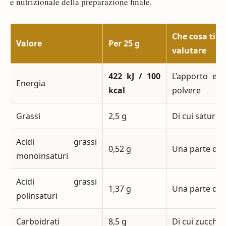
e nutrizionale della preparazione finale.
Che cosa ti p
Valore
Per 25 g
valutare
422 kJ / 100
L’apporto ene
Energia
kcal
polvere
Grassi
2,5 g
Di cui saturi 0
Acidi grassi
0,52 g
Una parte dell
monoinsaturi
Acidi grassi
1,37 g
Una parte dell
polinsaturi
Carboidrati
8,5 g
Di cui zuccher