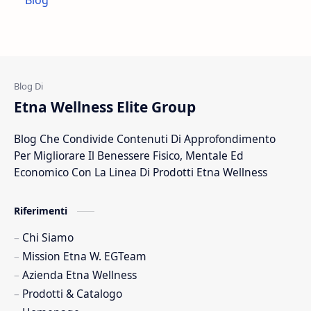
Digestione
Dolori Articolari
Dolori Muscolari
Drenanti
Energia
Estratti Naturali
Etna Wellness Elite Group
Estratto Di Ulivo
Fibre Naturali
Blog Che Condivide Contenuti Di Approfondimento
Fico D India
Integratore Foglie Di Olivo
Per Migliorare Il Benessere Fisico, Mentale Ed
Integratore Per Il Sonno
Integratori Alimentari
Economico Con La Linea Di Prodotti Etna Wellness
Integratori Per Il Controllo Del Peso
Lavoro
Riferimenti
Chi Siamo
Mission Etna W. EGTeam
Azienda Etna Wellness
Prodotti & Catalogo