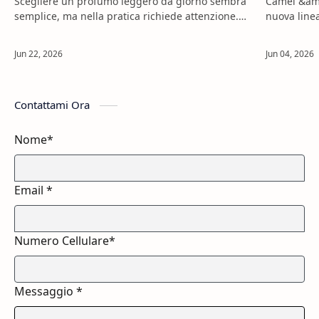
Scegliere un profumo leggero da giorno sembra
Camel &amp
semplice, ma nella pratica richiede attenzione.
nuova line
Una fragranza può essere piacevole al mattino e
trasformare
diventare troppo intensa nelle ore…
rituale più
Contattami Ora
Nome*
Email *
Numero Cellulare*
Messaggio *