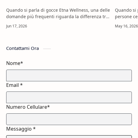
Quando si parla di gocce Etna Wellness, una delle
Quando si 
domande più frequenti riguarda la differenza tra
persone ce
AC Plus e Gly Point Drops. Sono entrambi
concentrato
integratori alimentari liquidi, ma non…
routine qu
Contattami Ora
Nome*
Email *
Numero Cellulare*
Messaggio *