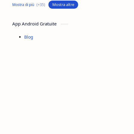
Collagene
Colostro
Mostra altre
Controllo Del Peso
Cosmetica
App Android Gratuite
Depurazione
Difese Immunitarie
Blog
Digestione
Dolori Articolari
Dolori Muscolari
Drenanti
Energia
Estratti Naturali
Estratto Di Ulivo
Fibre Naturali
Fico D India
Integratore Foglie Di Olivo
Integratore Per Il Sonno
Integratori Alimentari
Integratori Per Il Controllo Del Peso
Lavoro