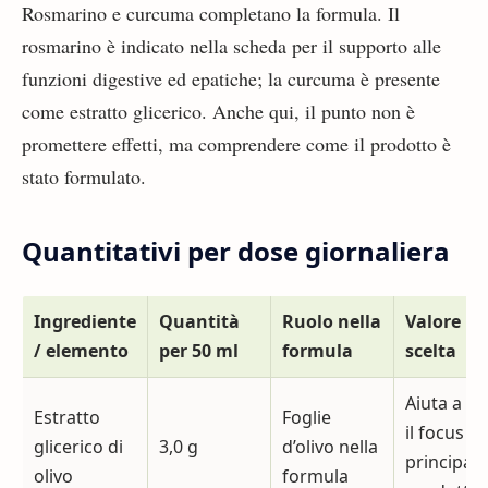
Rosmarino e curcuma completano la formula. Il
rosmarino è indicato nella scheda per il supporto alle
funzioni digestive ed epatiche; la curcuma è presente
come estratto glicerico. Anche qui, il punto non è
promettere effetti, ma comprendere come il prodotto è
stato formulato.
Quantitativi per dose giornaliera
Ingrediente
Quantità
Ruolo nella
Valore pe
/ elemento
per 50 ml
formula
scelta
Aiuta a ca
Estratto
Foglie
il focus
glicerico di
3,0 g
d’olivo nella
principale
olivo
formula