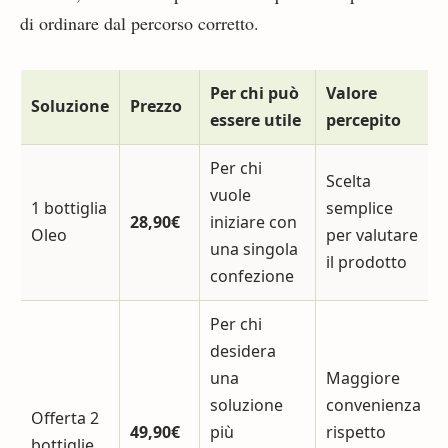
di ordinare dal percorso corretto.
Per chi può
Valore
Soluzione
Prezzo
essere utile
percepito
Per chi
Scelta
vuole
1 bottiglia
semplice
28,90€
iniziare con
Oleo
per valutare
una singola
il prodotto
confezione
Per chi
desidera
una
Maggiore
soluzione
convenienza
Offerta 2
49,90€
più
rispetto
bottiglie