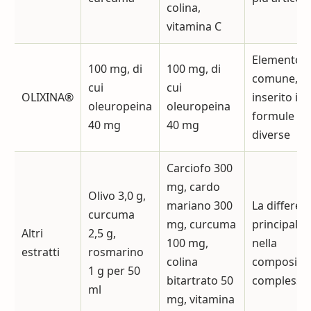
colina,
vitamina C
Elemento
100 mg, di
100 mg, di
comune, m
cui
cui
OLIXINA®
inserito in
oleuropeina
oleuropeina
formule
40 mg
40 mg
diverse
Carciofo 300
mg, cardo
Olivo 3,0 g,
mariano 300
La differen
curcuma
mg, curcuma
principale 
Altri
2,5 g,
100 mg,
nella
estratti
rosmarino
colina
composizi
1 g per 50
bitartrato 50
complessiv
ml
mg, vitamina