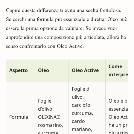
Capire questa differenza ti evita una scelta frettolosa.
Se cerchi una formula più essenziale e diretta, Oleo può
essere la prima opzione da valutare. Se invece vuoi
approfondire una composizione più articolata, allora ha
senso confrontarlo con Oleo Active.
Come
Aspetto
Oleo
Oleo Active
interpreta
Foglie di
ulivo,
Foglie
Oleo è più
carciofo,
d’olivo,
essenziale;
curcuma,
Formula
OLIXINA®,
Oleo Active
cardo
rosmarino,
ha un profi
mariano,
curcuma
più articol