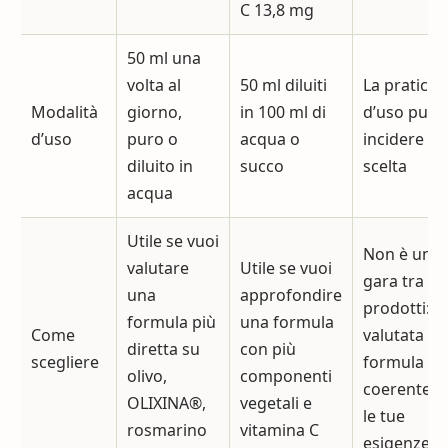
C 13,8 mg
50 ml una
volta al
50 ml diluiti
La praticità
Modalità
giorno,
in 100 ml di
d’uso può
d’uso
puro o
acqua o
incidere su
diluito in
succo
scelta
acqua
Utile se vuoi
Non è una
valutare
Utile se vuoi
gara tra
una
approfondire
prodotti: v
formula più
una formula
Come
valutata la
diretta su
con più
scegliere
formula pi
olivo,
componenti
coerente c
OLIXINA®,
vegetali e
le tue
rosmarino
vitamina C
esigenze