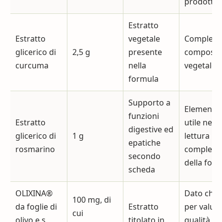
prodotto
Estratto
Estratto
vegetale
Completa 
glicerico di
2,5 g
presente
composiz
curcuma
nella
vegetale
formula
Supporto a
Elemento
funzioni
Estratto
utile nella
digestive ed
glicerico di
1 g
lettura
epatiche
rosmarino
compless
secondo
della for
scheda
OLIXINA®
Dato chia
100 mg, di
da foglie di
Estratto
per valut
cui
olivo e.s.
titolato in
qualità e