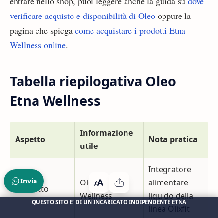
entrare nello shop, puoi leggere anche la guida su
dove
verificare acquisto e disponibilità di Oleo
oppure la
pagina che spiega
come acquistare i prodotti Etna
Wellness online
.
Tabella riepilogativa Oleo
Etna Wellness
Informazione
Aspetto
Nota pratica
utile
Integratore
Invia
Oleo Etna
alimentare
Prodotto
Wellness
liquido della
QUESTO SITO E' DI UN INCARICATO INDIPENDENTE ETNA
linea Olixfit