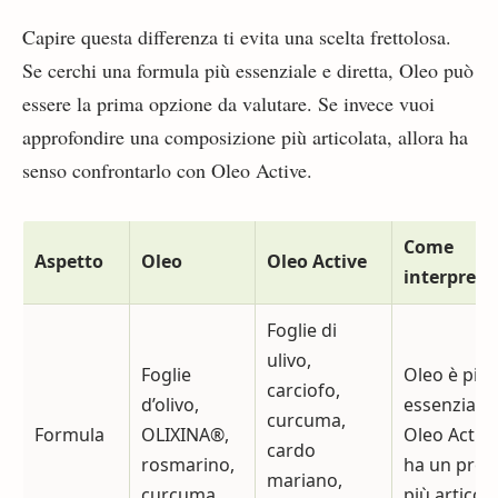
Capire questa differenza ti evita una scelta frettolosa.
Se cerchi una formula più essenziale e diretta, Oleo può
essere la prima opzione da valutare. Se invece vuoi
approfondire una composizione più articolata, allora ha
senso confrontarlo con Oleo Active.
Come
Aspetto
Oleo
Oleo Active
interpreta
Foglie di
ulivo,
Foglie
Oleo è più
carciofo,
d’olivo,
essenziale;
curcuma,
Formula
OLIXINA®,
Oleo Active
cardo
rosmarino,
ha un profi
mariano,
curcuma
più articol