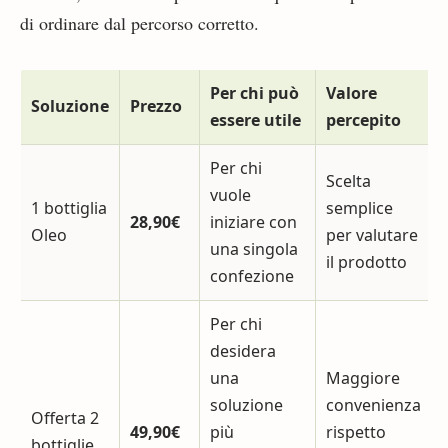
di ordinare dal percorso corretto.
Per chi può
Valore
Soluzione
Prezzo
essere utile
percepito
Per chi
Scelta
vuole
1 bottiglia
semplice
28,90€
iniziare con
Oleo
per valutare
una singola
il prodotto
confezione
Per chi
desidera
una
Maggiore
soluzione
convenienza
Offerta 2
49,90€
più
rispetto
bottiglie