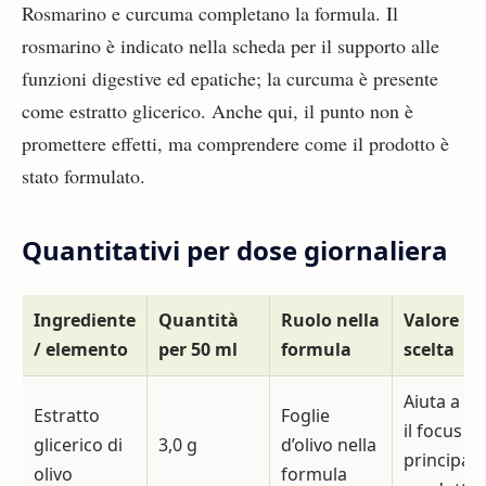
Rosmarino e curcuma completano la formula. Il
rosmarino è indicato nella scheda per il supporto alle
funzioni digestive ed epatiche; la curcuma è presente
come estratto glicerico. Anche qui, il punto non è
promettere effetti, ma comprendere come il prodotto è
stato formulato.
Quantitativi per dose giornaliera
Ingrediente
Quantità
Ruolo nella
Valore pe
/ elemento
per 50 ml
formula
scelta
Aiuta a ca
Estratto
Foglie
il focus
glicerico di
3,0 g
d’olivo nella
principale
olivo
formula