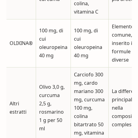
colina,
vitamina C
Elemento
100 mg, di
100 mg, di
comune, m
cui
cui
OLIXINA®
inserito in
oleuropeina
oleuropeina
formule
40 mg
40 mg
diverse
Carciofo 300
mg, cardo
Olivo 3,0 g,
mariano 300
La differen
curcuma
mg, curcuma
principale 
Altri
2,5 g,
100 mg,
nella
estratti
rosmarino
colina
composizi
1 g per 50
bitartrato 50
complessiv
ml
mg, vitamina