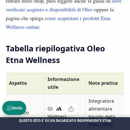
entrare nello shop, puoi leggere anche la guida su
dove
verificare acquisto e disponibilità di Oleo
oppure la
pagina che spiega
come acquistare i prodotti Etna
Wellness online
.
Tabella riepilogativa Oleo
Etna Wellness
Informazione
Aspetto
Nota pratica
utile
Integratore
Invia
Oleo Etna
alimentare
Prodotto
Wellness
liquido della
QUESTO SITO E' DI UN INCARICATO INDIPENDENTE ETNA
linea Olixfit