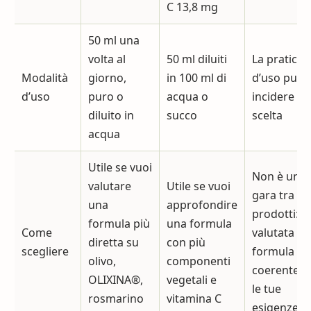
C 13,8 mg
50 ml una
volta al
50 ml diluiti
La praticità
Modalità
giorno,
in 100 ml di
d’uso può
d’uso
puro o
acqua o
incidere su
diluito in
succo
scelta
acqua
Utile se vuoi
Non è una
valutare
Utile se vuoi
gara tra
una
approfondire
prodotti: v
formula più
una formula
Come
valutata la
diretta su
con più
scegliere
formula pi
olivo,
componenti
coerente c
OLIXINA®,
vegetali e
le tue
rosmarino
vitamina C
esigenze