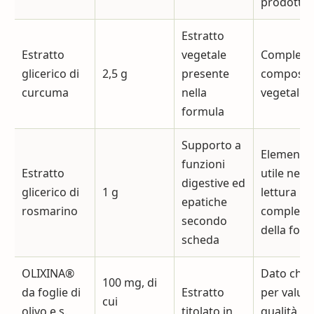
prodotto
Estratto
Estratto
vegetale
Completa 
glicerico di
2,5 g
presente
composiz
curcuma
nella
vegetale
formula
Supporto a
Elemento
funzioni
Estratto
utile nella
digestive ed
glicerico di
1 g
lettura
epatiche
rosmarino
compless
secondo
della for
scheda
OLIXINA®
Dato chia
100 mg, di
da foglie di
Estratto
per valut
cui
olivo e.s.
titolato in
qualità e