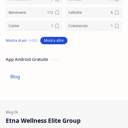
Benessere
Cellulite
Cistite
Colesterolo
Collagene
Colostro
Mostra altre
Controllo Del Peso
Cosmetica
App Android Gratuite
Depurazione
Difese Immunitarie
Blog
Digestione
Dolori Articolari
Dolori Muscolari
Drenanti
Energia
Estratti Naturali
Etna Wellness Elite Group
Estratto Di Ulivo
Fibre Naturali