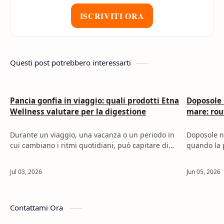
ISCRIVITI ORA
Questi post potrebbero interessarti
Pancia gonfia in viaggio: quali prodotti Etna
Doposole 
Wellness valutare per la digestione
mare: rou
Durante un viaggio, una vacanza o un periodo in
Doposole n
cui cambiano i ritmi quotidiani, può capitare di
quando la p
avvertire una sensazione di pancia gonfia,
comfort dop
digestione meno confortevole o…
essere util
Contattami Ora