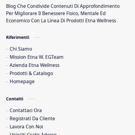
Blog Che Condivide Contenuti Di Approfondimento
Fico D India
Integratore Foglie Di Olivo
Per Migliorare Il Benessere Fisico, Mentale Ed
Integratore Per Il Sonno
Integratori Alimentari
Economico Con La Linea Di Prodotti Etna Wellness
Integratori Per Il Controllo Del Peso
Lavoro
Riferimenti
Chi Siamo
Mission Etna W. EGTeam
Azienda Etna Wellness
Prodotti & Catalogo
Homepage
Contatti
Contattaci Ora
Registrati Da Cliente
Lavora Con Noi
Unisciti Gratis Adesso