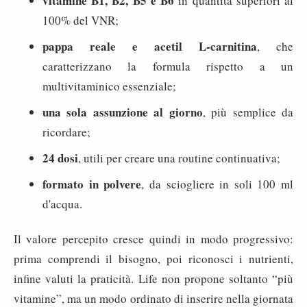
vitamine B1, B2, B5 e B6
in quantità superiori al
100% del VNR;
pappa reale e acetil L-carnitina
, che
caratterizzano la formula rispetto a un
multivitaminico essenziale;
una sola assunzione al giorno
, più semplice da
ricordare;
24 dosi
, utili per creare una routine continuativa;
formato in polvere
, da sciogliere in soli 100 ml
d'acqua.
Il valore percepito cresce quindi in modo progressivo:
prima comprendi il bisogno, poi riconosci i nutrienti,
infine valuti la praticità. Life non propone soltanto “più
vitamine”, ma un modo ordinato di inserire nella giornata