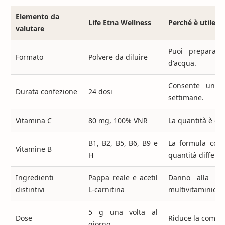
Elemento da
Life Etna Wellness
Perché è utile n
valutare
Puoi preparare
Formato
Polvere da diluire
d'acqua.
Consente una r
Durata confezione
24 dosi
settimane.
Vitamina C
80 mg, 100% VNR
La quantità è ch
B1, B2, B5, B6, B9 e
La formula copr
Vitamine B
H
quantità differen
Ingredienti
Pappa reale e acetil
Danno alla for
distintivi
L-carnitina
multivitaminico b
5 g una volta al
Dose
Riduce la comple
giorno